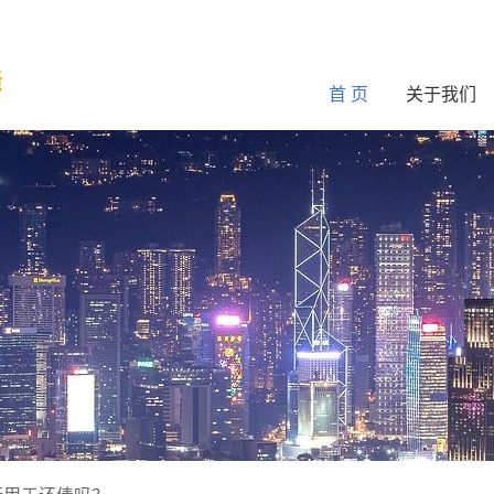
债
首 页
关于我们