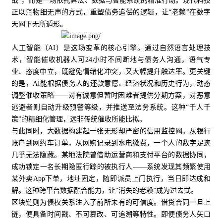
战”，而是一场依托算法、数据与智能系统的精准行动。现代科技
正以润物细无声的方式，重塑债务追偿的逻辑，让“老赖”在数字
天网下无所遁形。
人工智能（AI）是这场变革的核心引擎。通过自然语言处理技
术，智能催收机器人可24小时不间断地与债务人沟通，语气专
业、态度中立，既避免情绪化冲突，又大幅提升触达率。更关键
的是，AI能根据债务人的还款意愿、经济状况和历史行为，动态
调整催收策略——对有诚意但暂时困难者提供分期方案，对恶意
逃避者则自动升级预警等级，并推送至法务系统。这种“千人千
策”的精细化管理，远非传统催收所能比拟。
与此同时，大数据构建起一张无形却严密的信用监控网。从银行
账户到网约车订单，从网购记录到水电缴费，一个人的数字足迹
几乎无法隐藏。某地法院曾借助运营商和支付平台的数据协同，
成功锁定一名长期隐匿行踪的被执行人——系统发现其频繁使用
某外卖App下单，地址固定，随即派员上门执行，当日即达成和
解。这种跨平台数据融合能力，让“消失的老赖”成为过去式。
区块链则为债权关系注入了前所未有的可信度。借贷合同一旦上
链，便具备时间戳、不可篡改、可追溯等特性。即便债务人矢口