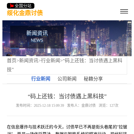
全国分站
绥化金鼎讨债
新闻资讯
NEWS
首页
>
新闻资讯
>
行业新闻
>“码上还钱：当讨债遇上黑科
技”
行业新闻
公司新闻
秘籍分享
“码上还钱：当讨债遇上黑科技”
发布时间：2025-12-18 15:09:39
发布人：金鼎讨债
浏览：127次
在信息爆炸与技术跃迁的今天，讨债早已不再是街头巷尾的“拉锯