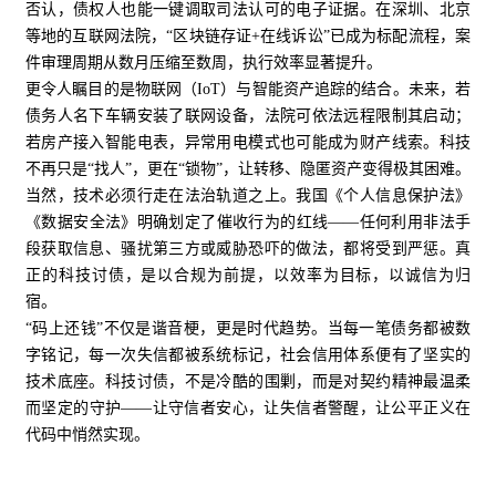
否认，债权人也能一键调取司法认可的电子证据。在深圳、北京
等地的互联网法院，“区块链存证+在线诉讼”已成为标配流程，案
件审理周期从数月压缩至数周，执行效率显著提升。
更令人瞩目的是物联网（IoT）与智能资产追踪的结合。未来，若
债务人名下车辆安装了联网设备，法院可依法远程限制其启动；
若房产接入智能电表，异常用电模式也可能成为财产线索。科技
不再只是“找人”，更在“锁物”，让转移、隐匿资产变得极其困难。
当然，技术必须行走在法治轨道之上。我国《个人信息保护法》
《数据安全法》明确划定了催收行为的红线——任何利用非法手
段获取信息、骚扰第三方或威胁恐吓的做法，都将受到严惩。真
正的科技讨债，是以合规为前提，以效率为目标，以诚信为归
宿。
“码上还钱”不仅是谐音梗，更是时代趋势。当每一笔债务都被数
字铭记，每一次失信都被系统标记，社会信用体系便有了坚实的
技术底座。科技讨债，不是冷酷的围剿，而是对契约精神最温柔
而坚定的守护——让守信者安心，让失信者警醒，让公平正义在
代码中悄然实现。